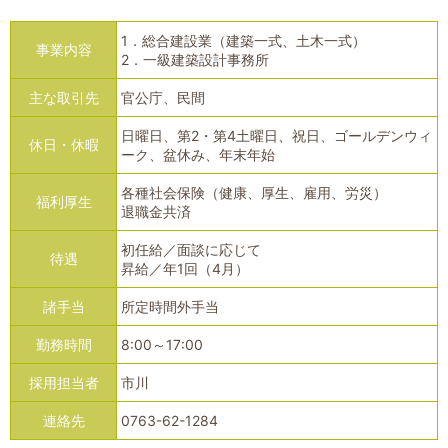
1．総合建設業（建築一式、土木一式）
事業内容
2．一級建築設計事務所
主な取引先
官公庁、民間
日曜日、第2・第4土曜日、祝日、ゴールデンウィ
休日・休暇
ーク、盆休み、年末年始
各種社会保険（健康、厚生、雇用、労災）
福利厚生
退職金共済
初任給／面談に応じて
待遇
昇給／年1回（4月）
諸手当
所定時間外手当
勤務時間
8:00～17:00
採用担当者
市川
連絡先
0763-62-1284